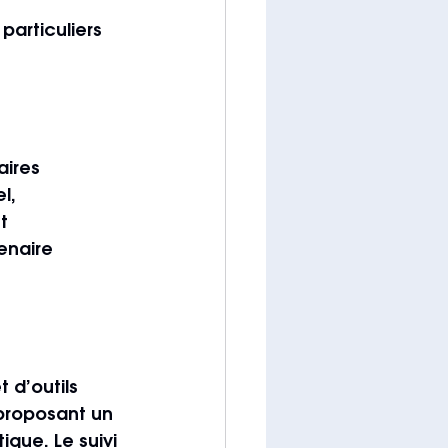
 particuliers 
aires 
l, 
t 
enaire 
t d’outils 
proposant un 
que. Le suivi 