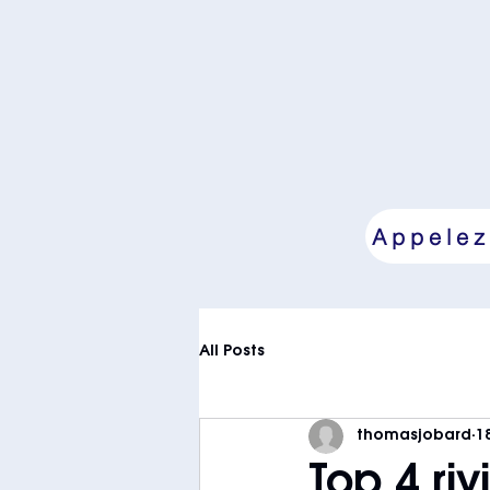
Appelez
All Posts
thomasjobard
1
Top 4 riv