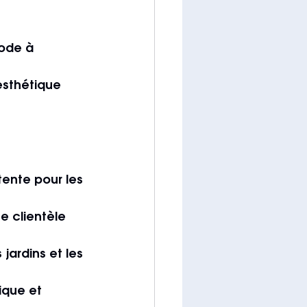
ode à 
esthétique 
tente pour les 
e clientèle 
 jardins et les 
ique et 