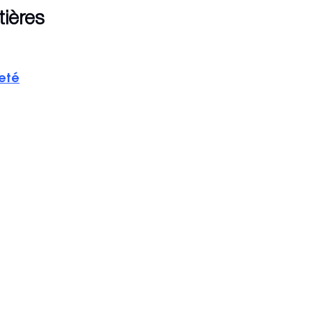
tières
reté