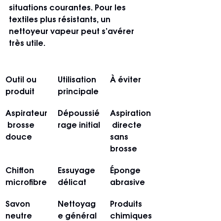
situations courantes. Pour les 
textiles plus résistants, un 
nettoyeur vapeur peut s’avérer 
très utile.
Outil ou 
Utilisation 
À éviter
produit
principale
Aspirateur
Dépoussié
Aspiration
 brosse 
rage initial
 directe 
douce
sans 
brosse
Chiffon 
Essuyage 
Éponge 
microfibre
délicat
abrasive
Savon 
Nettoyag
Produits 
neutre 
e général
chimiques