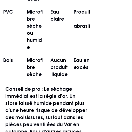
PVC
Microfi
Eau 
Produit
bre 
claire
sèche 
abrasif
ou 
humid
e
Bois
Microfi
Aucun 
Eau en 
bre 
produit
excès
sèche
 liquide
Conseil de pro :
 Le séchage 
immédiat est la règle d’or. Un 
store laissé humide pendant plus 
d’une heure risque de développer 
des moisissures, surtout dans les 
pièces peu ventilées du Var en 