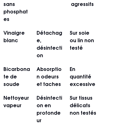
sans 
 agressifs
phosphat
es
Vinaigre 
Détachag
Sur soie 
blanc
e, 
ou lin non 
désinfecti
testé
on
Bicarbona
Absorptio
En 
te de 
n odeurs 
quantité 
soude
et taches
excessive
Nettoyeur 
Désinfecti
Sur tissus 
vapeur
on en 
délicats 
profonde
non testés
ur