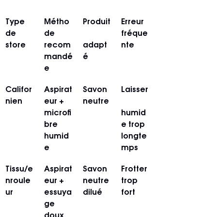
Type 
Métho
Produit
Erreur 
de 
de 
fréque
store
recom
adapt
nte
mandé
é
e
Califor
Aspirat
Savon 
Laisser
nien
eur + 
neutre
microfi
humid
bre 
e trop 
humid
longte
e
mps
Tissu/e
Aspirat
Savon 
Frotter 
nroule
eur + 
neutre 
trop 
ur
essuya
dilué
fort
ge 
doux