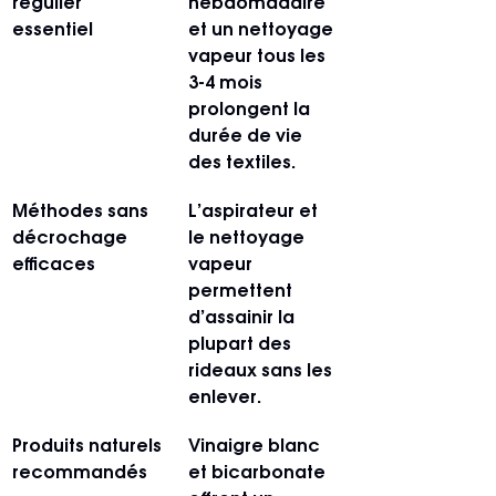
régulier 
hebdomadaire 
essentiel
et un nettoyage 
vapeur tous les 
3-4 mois 
prolongent la 
durée de vie 
des textiles.
Méthodes sans 
L’aspirateur et 
décrochage 
le nettoyage 
efficaces
vapeur 
permettent 
d’assainir la 
plupart des 
rideaux sans les 
enlever.
Produits naturels 
Vinaigre blanc 
recommandés
et bicarbonate 