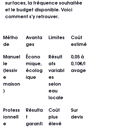
surfaces, la fréquence souhaitée 
et le budget disponible. Voici 
comment s’y retrouver.
Métho
Avanta
Limites
Coût 
de
ges
estimé
Manuel
Écono
Résult
0,05 à 
le 
mique, 
ats 
0,10€/l
(lessiv
écolog
variabl
avage
e 
ique
es 
maison
selon 
)
eau 
locale
Profess
Résulta
Coût 
Sur 
ionnell
t 
plus 
devis
e
garanti
élevé