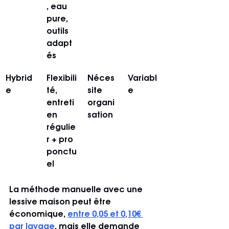
, eau 
pure, 
outils 
adapt
és
Hybrid
Flexibili
Néces
Variabl
e
té, 
site 
e
entreti
organi
en 
sation
régulie
r + pro 
ponctu
el
La méthode manuelle avec une 
lessive maison peut être 
économique, 
entre 0,05 et 0,10€ 
par lavage
, mais elle demande 