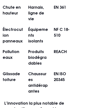
Chute en 
Harnais, 
EN 361
hauteur
ligne de 
vie
Électrocut
Équipeme
NF C 18-
ion 
nts 
510
panneaux
isolants
Pollution 
Produits 
REACH
eaux
biodégra
dables
Glissade 
Chaussur
EN ISO 
toiture
es 
20345
antidérap
antes
L’innovation la plus notable de 