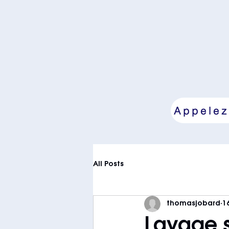
Appelez
All Posts
thomasjobard
1
Lavage s