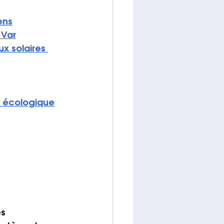
ens
 Var
 solaires 
 écologique
s 