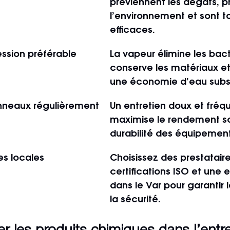
préviennent les dégâts, p
l’environnement et sont to
efficaces.
ssion préférable
La vapeur élimine les bact
conserve les matériaux e
une économie d’eau subst
nneaux régulièrement
Un entretien doux et fréq
maximise le rendement sol
durabilité des équipement
es locales
Choisissez des prestatair
certifications ISO et une 
dans le Var pour garantir l
la sécurité.