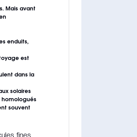
s. Mais avant 
en 
es enduits, 
ttoyage est 
lent dans la 
aux solaires 
n homologués
ent souvent 
ules fines 