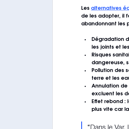
Les 
alternatives 
de les adopter, i
abandonnant les p
Dégradation d
les joints et l
Risques sanita
dangereuse, s
Pollution des s
terre et les e
Annulation de
excluent les 
Effet rebond
 :
plus vite car l
“Dans le Var, 