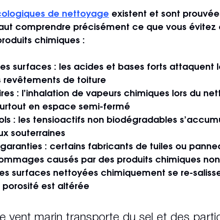
écologiques de nettoyage
 existent et sont prouvée
l faut comprendre précisément ce que vous évitez 
roduits chimiques :
es surfaces
 : les acides et bases forts attaquent l
es revêtements de toiture
ires
 : l’inhalation de vapeurs chimiques lors du ne
urtout en espace semi-fermé
ols
 : les tensioactifs non biodégradables s’accumu
aux souterraines
 garanties
 : certains fabricants de tuiles ou panne
dommages causés par des produits chimiques no
 les surfaces nettoyées chimiquement se re-saliss
a porosité est altérée
le vent marin transporte du sel et des partic