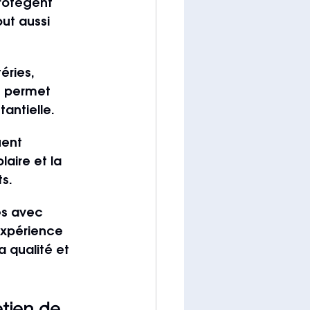
rotègent 
ut aussi 
éries, 
t permet 
antielle.
uent 
aire et la 
s.
es avec 
expérience 
a qualité et 