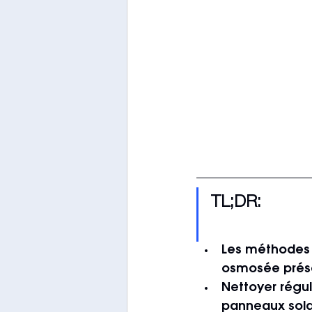
TL;DR:
Les méthodes 
osmosée prése
Nettoyer régu
panneaux solai