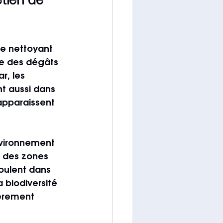
tien de 
e nettoyant 
he des dégâts 
r, les 
t aussi dans 
 apparaissent 
nvironnement 
, des zones 
oulent dans 
 biodiversité 
ièrement 