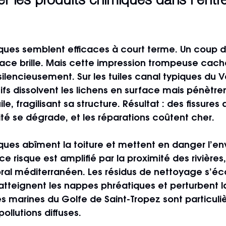
er les produits chimiques dans l’entre
iques semblent efficaces à court terme. Un coup d
rface brille. Mais cette impression trompeuse cac
ilencieusement. Sur les tuiles canal typiques du Va
fs dissolvent les lichens en surface mais pénètren
ile, fragilisant sa structure. Résultat : des fissures
éité se dégrade, et les réparations coûtent cher.
iques abîment la toiture et mettent en danger l’e
 ce risque est amplifié par la proximité des rivières
oral méditerranéen. Les résidus de nettoyage s’éc
 atteignent les nappes phréatiques et perturbent la
s marines du Golfe de Saint-Tropez sont particul
ollutions diffuses.