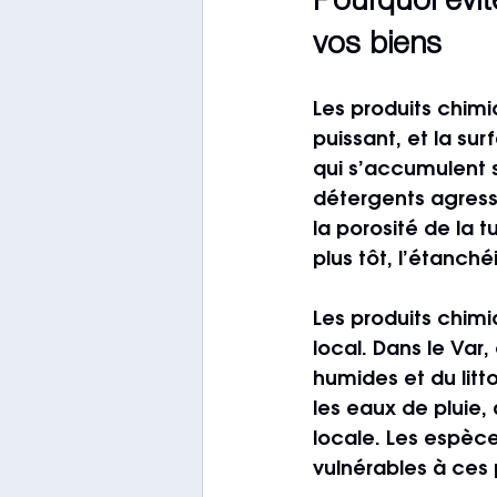
Pourquoi évit
vos biens
Les produits chim
puissant, et la su
qui s’accumulent s
détergents agressi
la porosité de la tu
plus tôt, l’étanch
Les produits chim
local. Dans le Var,
humides et du litt
les eaux de pluie,
locale. Les espèce
vulnérables à ces p