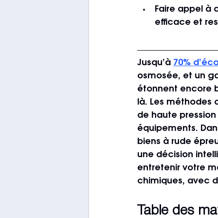
Faire appel à d
efficace et r
Jusqu’à 
70% d’éc
osmosée, et un gai
étonnent encore be
là. Les méthodes 
de haute pression a
équipements. Dans 
biens à rude épre
une décision inte
entretenir votre m
chimiques, avec d
Table des ma