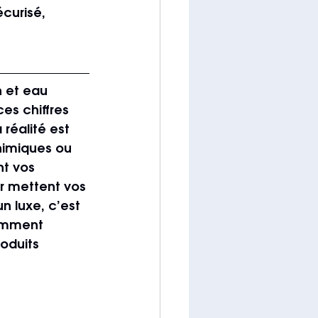
curisé, 
 et eau 
es chiffres 
réalité est 
himiques ou 
nt vos 
ur mettent vos 
 luxe, c’est 
omment 
oduits 