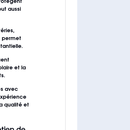
rotègent 
ut aussi 
éries, 
t permet 
antielle.
uent 
aire et la 
s.
es avec 
expérience 
a qualité et 