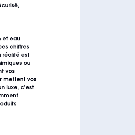
curisé, 
 et eau 
es chiffres 
réalité est 
himiques ou 
nt vos 
ur mettent vos 
 luxe, c’est 
omment 
oduits 