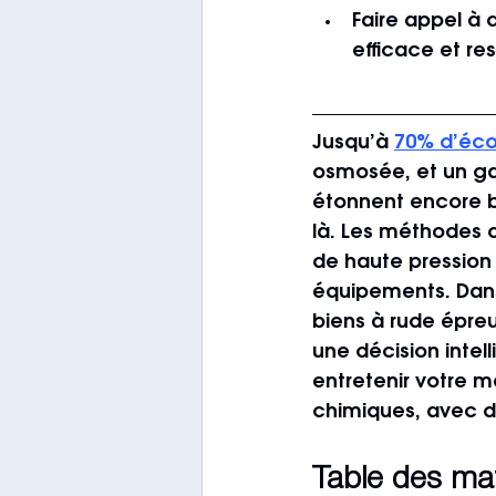
Faire appel à d
efficace et r
Jusqu’à 
70% d’éc
osmosée, et un gai
étonnent encore be
là. Les méthodes 
de haute pression a
équipements. Dans 
biens à rude épre
une décision inte
entretenir votre m
chimiques, avec d
Table des ma