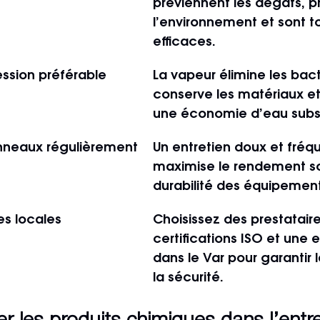
préviennent les dégâts, p
l’environnement et sont to
efficaces.
ssion préférable
La vapeur élimine les bact
conserve les matériaux e
une économie d’eau subst
nneaux régulièrement
Un entretien doux et fréq
maximise le rendement sol
durabilité des équipement
es locales
Choisissez des prestatair
certifications ISO et une 
dans le Var pour garantir l
la sécurité.