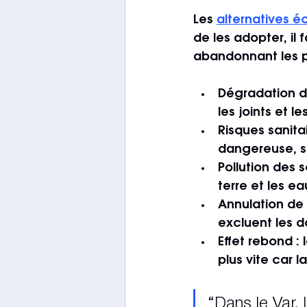
Les 
alternatives 
de les adopter, i
abandonnant les p
Dégradation d
les joints et l
Risques sanita
dangereuse, s
Pollution des s
terre et les e
Annulation de
excluent les 
Effet rebond
 :
plus vite car l
“Dans le Var, 