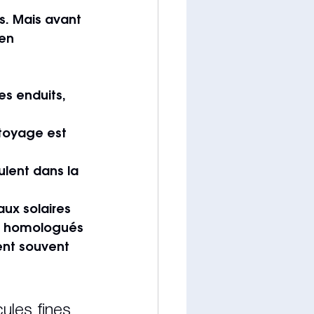
s. Mais avant 
en 
es enduits, 
ttoyage est 
lent dans la 
aux solaires 
n homologués
ent souvent 
ules fines 