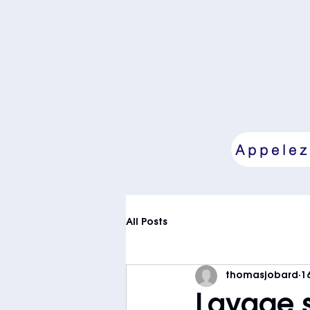
Appelez
All Posts
thomasjobard
1
Lavage s