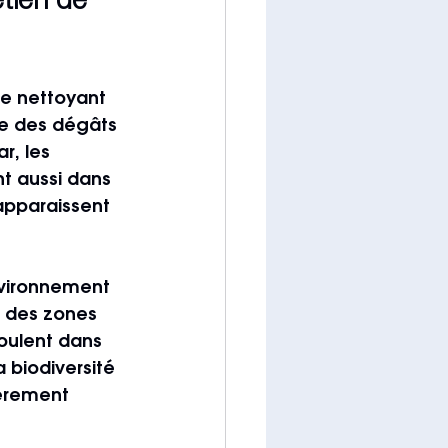
tien de 
e nettoyant 
he des dégâts 
r, les 
t aussi dans 
 apparaissent 
nvironnement 
, des zones 
oulent dans 
 biodiversité 
ièrement 