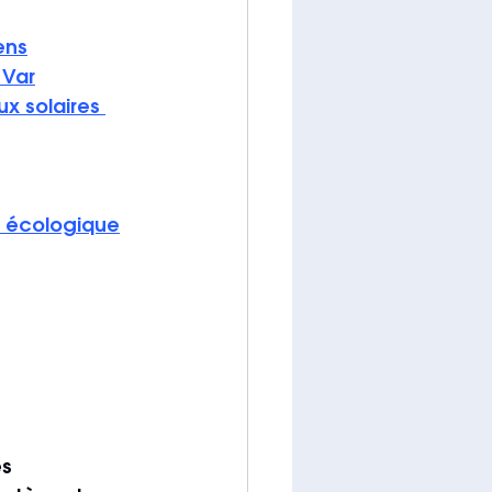
ens
 Var
 solaires 
 écologique
s 