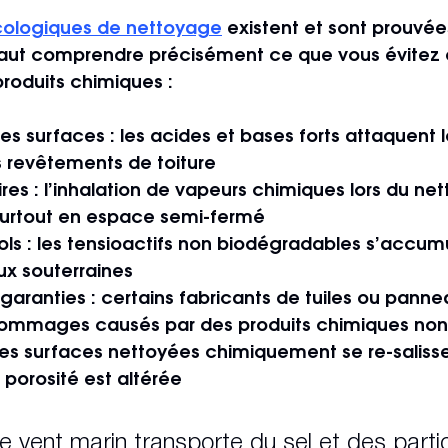
écologiques de nettoyage
 existent et sont prouvée
l faut comprendre précisément ce que vous évitez 
roduits chimiques :
es surfaces
 : les acides et bases forts attaquent l
es revêtements de toiture
ires
 : l’inhalation de vapeurs chimiques lors du ne
urtout en espace semi-fermé
ols
 : les tensioactifs non biodégradables s’accumu
aux souterraines
 garanties
 : certains fabricants de tuiles ou panne
dommages causés par des produits chimiques no
 les surfaces nettoyées chimiquement se re-saliss
a porosité est altérée
le vent marin transporte du sel et des partic