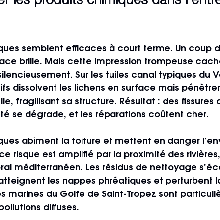
er les produits chimiques dans l’entre
iques semblent efficaces à court terme. Un coup d
rface brille. Mais cette impression trompeuse cac
ilencieusement. Sur les tuiles canal typiques du Va
fs dissolvent les lichens en surface mais pénètren
ile, fragilisant sa structure. Résultat : des fissures
éité se dégrade, et les réparations coûtent cher.
iques abîment la toiture et mettent en danger l’e
 ce risque est amplifié par la proximité des rivières
oral méditerranéen. Les résidus de nettoyage s’éc
 atteignent les nappes phréatiques et perturbent la
s marines du Golfe de Saint-Tropez sont particul
ollutions diffuses.