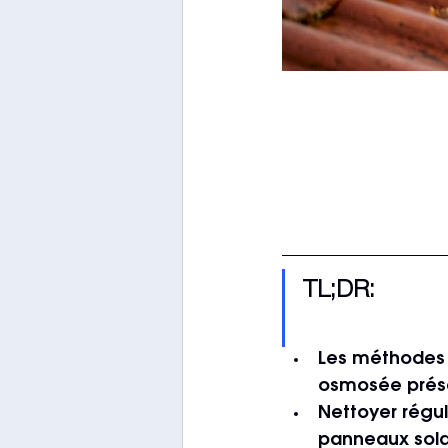
TL;DR:
Les méthodes 
osmosée prése
Nettoyer régu
panneaux solai