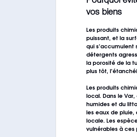
Pourquoi évit
vos biens
Les produits chim
puissant, et la su
qui s’accumulent s
détergents agressi
la porosité de la tu
plus tôt, l’étanch
Les produits chim
local. Dans le Var,
humides et du litt
les eaux de pluie,
locale. Les espèce
vulnérables à ces p