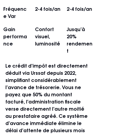
Fréquenc
2-4 fois/an
2-4 fois/an
e Var
Gain 
Confort 
Jusqu’à 
performa
visuel, 
20% 
nce
luminosité
rendemen
t
Le crédit d’impôt est directement 
déduit via Urssaf depuis 2022, 
simplifiant considérablement 
l’avance de trésorerie. Vous ne 
payez que 50% du montant 
facturé, l’administration fiscale 
verse directement l’autre moitié 
au prestataire agréé. Ce système 
d’avance immédiate élimine le 
délai d’attente de plusieurs mois 